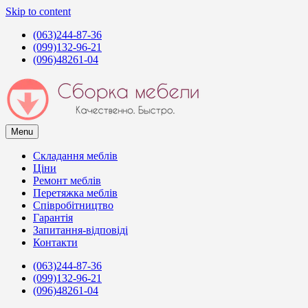
Skip to content
(063)244-87-36
(099)132-96-21
(096)48261-04
Menu
Сборка мебели в Киеве
Услуги сборщиков мебели в Киеве
Складання меблів
Ціни
Ремонт меблів
Перетяжка меблів
Співробітництво
Гарантія
Запитання-відповіді
Контакти
(063)244-87-36
(099)132-96-21
(096)48261-04