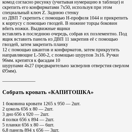
комод согласно рисунку (учитывая нумерацию в таблице) и
скрепить его конфирматами 7х50, используя при этом
специальный ключ Z. Заднюю стенку
из ДВП 7 скрепить с помощью Н-профиля 1044 и прикрепить
к корпусу с помощью гвоздей. В нижние торцы боковин
вбить ножки. Выдвижные ящики
вставлять в последнюю очередь, собрав их поэлементно. Под
ящик вставить панель из ДВП 11 закрепив её с помощью
гвоздей, затем закрепить планку
12 с помощью шкантов и конфирматов, затем прикрутить
направляющие L-500-2, с помощью шурупов 3х16. Ручки
96мм. крепятся к фасадам 10
шурупами 4х27 (предварительно засверлив отверстия сверлом
Ø5мм).
———————
Собрать кровать «КАПИТОШКА»
1 боковина кровати 1265 х 950 — 2шт.
2 цоколь 656 х 80 — 2шт.
3 дно 656 х 920 — 2шт.
4 полки 656 х 894 — 2шт.
5 планки 656 х 80 — 6шт.
6,8 панель 894 х 656 — 3шт.