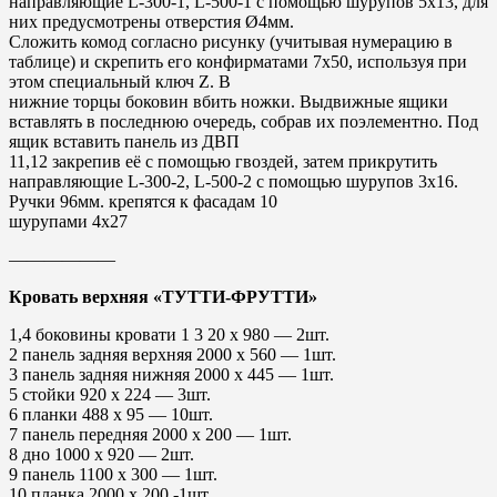
направляющие L-300-1, L-500-1 с помощью шурупов 5х13, для
них предусмотрены отверстия Ø4мм.
Сложить комод согласно рисунку (учитывая нумерацию в
таблице) и скрепить его конфирматами 7х50, используя при
этом специальный ключ Z. В
нижние торцы боковин вбить ножки. Выдвижные ящики
вставлять в последнюю очередь, собрав их поэлементно. Под
ящик вставить панель из ДВП
11,12 закрепив её с помощью гвоздей, затем прикрутить
направляющие L-300-2, L-500-2 с помощью шурупов 3х16.
Ручки 96мм. крепятся к фасадам 10
шурупами 4х27
——————
Кровать верхняя «ТУТТИ-ФРУТТИ»
1,4 боковины кровати 1 3 20 х 980 — 2шт.
2 панель задняя верхняя 2000 х 560 — 1шт.
3 панель задняя нижняя 2000 х 445 — 1шт.
5 стойки 920 х 224 — 3шт.
6 планки 488 х 95 — 10шт.
7 панель передняя 2000 х 200 — 1шт.
8 дно 1000 х 920 — 2шт.
9 панель 1100 х 300 — 1шт.
10 планка 2000 х 200 -1шт.