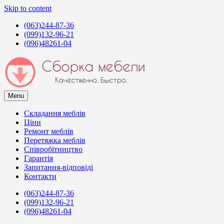
Skip to content
(063)244-87-36
(099)132-96-21
(096)48261-04
Menu
Сборка мебели в Киеве
Услуги сборщиков мебели в Киеве
Складання меблів
Ціни
Ремонт меблів
Перетяжка меблів
Співробітництво
Гарантія
Запитання-відповіді
Контакти
(063)244-87-36
(099)132-96-21
(096)48261-04