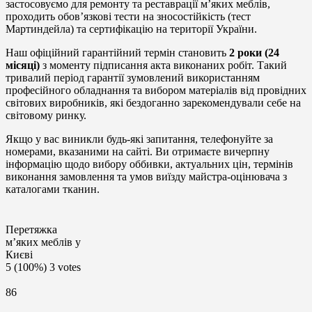
застосовуємо для ремонту та реставрації м’яких меблів,
проходить обов’язкові тести на зносостійкість (тест
Мартиндейла) та сертифікацію на території України.
Наш офіційний гарантійний термін становить
2 роки (24
місяці)
з моменту підписання акта виконаних робіт. Такий
тривалий період гарантії зумовлений використанням
професійного обладнання та вибором матеріалів від провідних
світових виробників, які бездоганно зарекомендували себе на
світовому ринку.
Якщо у вас виникли будь-які запитання, телефонуйте за
номерами, вказаними на сайті. Ви отримаєте вичерпну
інформацію щодо вибору оббивки, актуальних цін, термінів
виконання замовлення та умов виїзду майстра-оцінювача з
каталогами тканин.
Перетяжка
м’яких меблів у
Києві
5
(100%)
3
votes
86