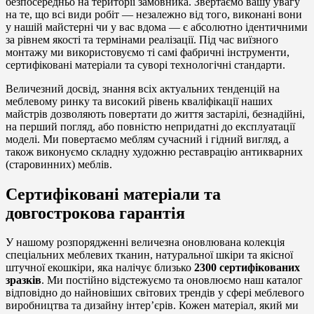
безпосередньо на території замовника. Звертаємо вашу увагу
на те, що всі види робіт — незалежно від того, виконані вони
у нашій майстерні чи у вас вдома — є абсолютно ідентичними
за рівнем якості та термінами реалізації. Під час виїзного
монтажу ми використовуємо ті самі фабричні інструменти,
сертифіковані матеріали та суворі технологічні стандарти.
Величезний досвід, знання всіх актуальних тенденцій на
меблевому ринку та високий рівень кваліфікації наших
майстрів дозволяють повертати до життя застарілі, безнадійні,
на перший погляд, або повністю непридатні до експлуатації
моделі. Ми повертаємо меблям сучасний і гідний вигляд, а
також виконуємо складну художню реставрацію антикварних
(старовинних) меблів.
Сертифіковані матеріали та
довгострокова гарантія
У нашому розпорядженні величезна оновлювана колекція
спеціальних меблевих тканин, натуральної шкіри та якісної
штучної екошкіри, яка налічує близько
2300 сертифікованих
зразків
. Ми постійно відстежуємо та оновлюємо наш каталог
відповідно до найновіших світових трендів у сфері меблевого
виробництва та дизайну інтер’єрів. Кожен матеріал, який ми