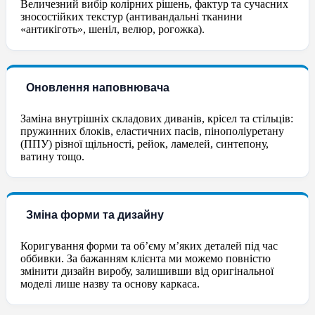
Величезний вибір колірних рішень, фактур та сучасних
зносостійких текстур (антивандальні тканини
«антикіготь», шеніл, велюр, рогожка).
Оновлення наповнювача
Заміна внутрішніх складових диванів, крісел та стільців:
пружинних блоків, еластичних пасів, пінополіуретану
(ППУ) різної щільності, рейок, ламелей, синтепону,
ватину тощо.
Зміна форми та дизайну
Коригування форми та об’єму м’яких деталей під час
оббивки. За бажанням клієнта ми можемо повністю
змінити дизайн виробу, залишивши від оригінальної
моделі лише назву та основу каркаса.