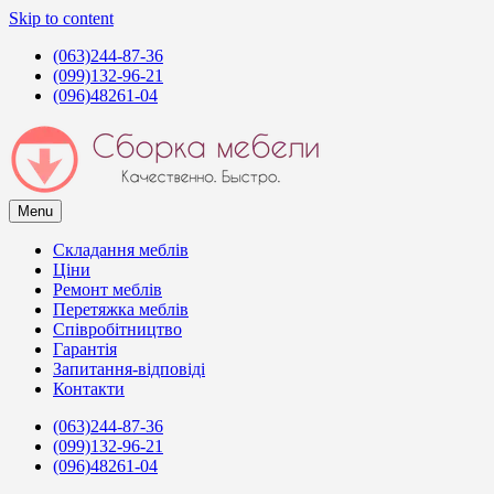
Skip to content
(063)244-87-36
(099)132-96-21
(096)48261-04
Menu
Сборка мебели в Киеве
Услуги сборщиков мебели в Киеве
Складання меблів
Ціни
Ремонт меблів
Перетяжка меблів
Співробітництво
Гарантія
Запитання-відповіді
Контакти
(063)244-87-36
(099)132-96-21
(096)48261-04