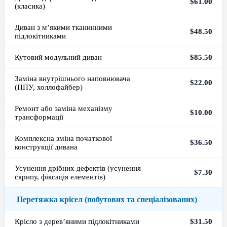
$61.00
(класика)
Диван з м’якими тканинними
$48.50
підлокітниками
Кутовий модульний диван
$85.50
Заміна внутрішнього наповнювача
$22.00
(ППУ, холлофайбер)
Ремонт або заміна механізму
$10.00
трансформації
Комплексна зміна початкової
$36.50
конструкції дивана
Усунення дрібних дефектів (усунення
$7.30
скрипу, фіксація елементів)
Перетяжка крісел (побутових та спеціалізованих)
Крісло з дерев’яними підлокітниками
$31.50