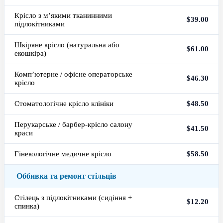
Крісло з м’якими тканинними
$39.00
підлокітниками
Шкіряне крісло (натуральна або
$61.00
екошкіра)
Комп’ютерне / офісне операторське
$46.30
крісло
Стоматологічне крісло клініки
$48.50
Перукарське / барбер-крісло салону
$41.50
краси
Гінекологічне медичне крісло
$58.50
Оббивка та ремонт стільців
Стілець з підлокітниками (сидіння +
$12.20
спинка)