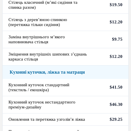
Стілець класичний (м’які сидіння та
$19.50
спинка разом)
Стілець з дерев’яною спинкою
$12.20
(перетяжка тільки сидіння)
Заміна внутрішнього м’якого
$9.75
наповнювача стільця
Зміцнення внутрішніх шипових з’єднань
$12.20
каркаса стільця
Кухонні куточки, ліжка та матраци
Кухонний куточок стандартний
$41.50
(текстиль / екошкіра)
Кухонний куточок нестандартного
$46.30
преміум-дизайну
Оновлення та перетяжка узголів’я ліжка
$29.25