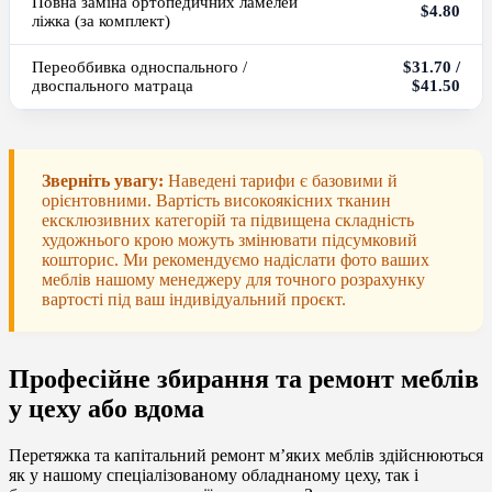
Повна заміна ортопедичних ламелей
$4.80
ліжка (за комплект)
Переоббивка односпального /
$31.70 /
двоспального матраца
$41.50
Зверніть увагу:
Наведені тарифи є базовими й
орієнтовними. Вартість високоякісних тканин
ексклюзивних категорій та підвищена складність
художнього крою можуть змінювати підсумковий
кошторис. Ми рекомендуємо надіслати фото ваших
меблів нашому менеджеру для точного розрахунку
вартості під ваш індивідуальний проєкт.
Професійне збирання та ремонт меблів
у цеху або вдома
Перетяжка та капітальний ремонт м’яких меблів здійснюються
як у нашому спеціалізованому обладнаному цеху, так і