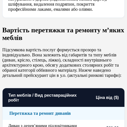
шліфування, видалення подряпин, покриття
професійними лаками, емалями або оліями.
Вартість перетяжки та ремонту м’яких
меблів
Підсумкова вартість послуг формується прозоро та
індивідуально. Вона залежить від габаритів та типу меблів
(диван, крісло, стілець, ліжко), складності внутрішнього
архітектурного крою, обсягу додаткових столярних робіт та
обраної категорії оббивного матеріалу. Нижче наведено
детальний прейскурант цін в у.о. (актуальні ринкові тарифи):
Тип меблів / Вид реставраційних
Ціна від ($)
робіт
Перетяжка та ремонт диванів
Диван з дерев’яними підлокітниками