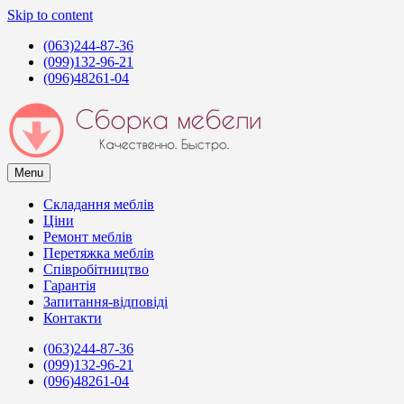
Skip to content
(063)244-87-36
(099)132-96-21
(096)48261-04
Menu
Сборка мебели в Киеве
Услуги сборщиков мебели в Киеве
Складання меблів
Ціни
Ремонт меблів
Перетяжка меблів
Співробітництво
Гарантія
Запитання-відповіді
Контакти
(063)244-87-36
(099)132-96-21
(096)48261-04