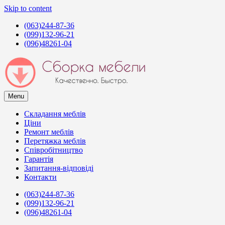
Skip to content
(063)244-87-36
(099)132-96-21
(096)48261-04
Menu
Сборка мебели в Киеве
Услуги сборщиков мебели в Киеве
Складання меблів
Ціни
Ремонт меблів
Перетяжка меблів
Співробітництво
Гарантія
Запитання-відповіді
Контакти
(063)244-87-36
(099)132-96-21
(096)48261-04