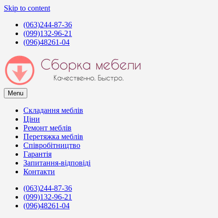
Skip to content
(063)244-87-36
(099)132-96-21
(096)48261-04
Menu
Сборка мебели в Киеве
Услуги сборщиков мебели в Киеве
Складання меблів
Ціни
Ремонт меблів
Перетяжка меблів
Співробітництво
Гарантія
Запитання-відповіді
Контакти
(063)244-87-36
(099)132-96-21
(096)48261-04